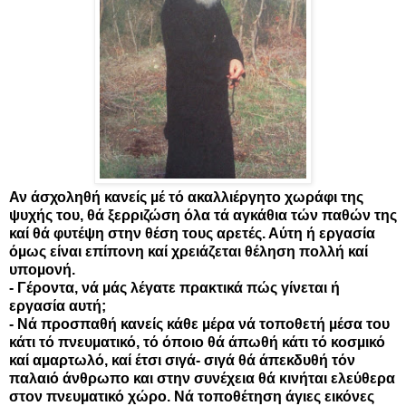
Αν άσχοληθή κανείς µέ τό ακαλλιέργητο χωράφι της
ψυχής του, θά ξερριζώση όλα τά αγκάθια τών παθών της
καί θά φυτέψη στην θέση τους αρετές. Αύτη ή εργασία
όµως είναι επίπονη καί χρειάζεται θέληση πολλή καί
υποµονή.
- Γέροντα, νά µάς λέγατε πρακτικά πώς γίνεται ή
εργασία αυτή;
- Νά προσπαθή κανείς κάθε µέρα νά τοποθετή µέσα του
κάτι τό πνευµατικό, τό όποιο θά άπωθή κάτι τό κοσµικό
καί αµαρτωλό, καί έτσι σιγά- σιγά θά άπεκδυθή τόν
παλαιό άνθρωπο και στην συνέχεια θά κινήται ελεύθερα
στον πνευµατικό χώρο. Νά τοποθέτηση άγιες εικόνες