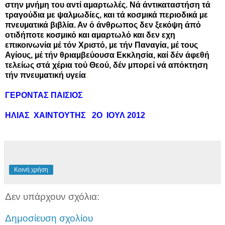
στην µνήµη του αντί αµαρτωλές. Νά άντικαταστήση τά
τραγούδια µε ψαλµωδίες, και τά κοσµικά περιοδικά µε
πνευµατικά βιβλία. Αν ό άνθρωπος δεν ξεκόψη άπό
οτιδήποτε κοσµικό και αµαρτωλό και δεν εχη
επικοινωνία µέ τόν Χριστό, µε τήν Παναγία, µέ τους
Αγίους, µέ τήν θριαµβεύουσα Εκκλησία, καί δέν άφεθή
τελείως στά χέρια τού Θεού, δέν µπορεί νά απόκτηση
τήν πνευµατική υγεία
.
ΓΕΡΟΝΤΑΣ ΠΑΙΣΙΟΣ
ΗΛΙΑΣ ΧΑΙΝΤΟΥΤΗΣ 2Ο ΙΟΥΛ 2012
Κοινή χρήση
Δεν υπάρχουν σχόλια:
Δημοσίευση σχολίου