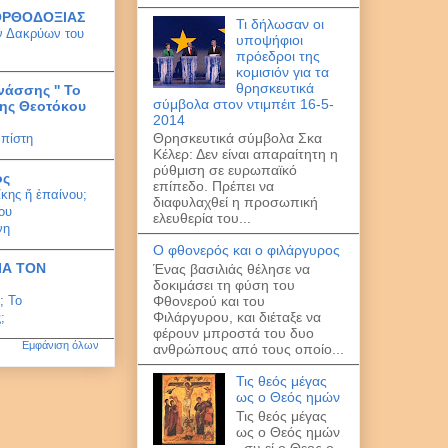
ΟΡΘΟΔΟΞΙΑΣ
Τι δήλωσαν οι
ων Δακρύων του
υποψήφιοι
πρόεδροι της
κομισιόν για τα
θρησκευτικά
νάσσης '' To
σύμβολα στον ντιμπέιτ 16-5-
της Θεοτόκου
2014
Θρησκευτικά σύμβολα Σκα
 πίστη
Κέλερ: Δεν είναι απαραίτητη η
ρύθμιση σε ευρωπαϊκό
ος
επίπεδο. Πρέπει να
ίκης ἤ ἐπαίνου;
διαφυλαχθεί η προσωπική
ίου
ελευθερία του...
νη
Ο φθονερός και ο φιλάργυρος
ΙΑ ΤΟΝ
Ένας βασιλιάς θέλησε να
δοκιμάσει τη φύση του
; Το
Φθονερού και του
Φιλάργυρου, και διέταξε να
;
φέρουν μπροστά του δυο
Εμφάνιση όλων
ανθρώπους από τους οποίο...
Τις θεός μέγας
ως ο Θεός ημών
Τις θεός μέγας
ως ο Θεός ημών
, συ εί ο Θεος ο