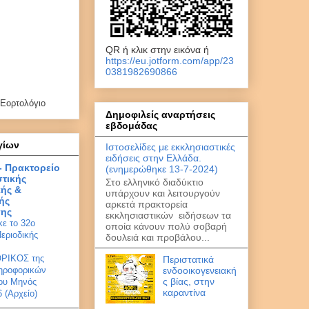
QR ή κλικ στην εικόνα ή
https://eu.jotform.com/app/23
0381982690866
Εορτολόγιο
Δημοφιλείς αναρτήσεις
εβδομάδας
γίων
Ιστοσελίδες με εκκλησιαστικές
ειδήσεις στην Ελλάδα.
 - Πρακτορείο
(ενημερώθηκε 13-7-2024)
τικής
Στο ελληνικό διαδύκτιο
κής &
υπάρχουν και λειτουργούν
ής
αρκετά πρακτορεία
ης
εκκλησιαστικών ειδήσεων τα
ε το 32ο
οποία κάνουν πολύ σοβαρή
Περιοδικής
δουλειά και προβάλου...
ΡΙΚΟΣ της
Περιστατικά
ενδοοικογενειακή
ηροφορικών
ς βίας, στην
ου Μηνός
καραντίνα
6 (Αρχείο)