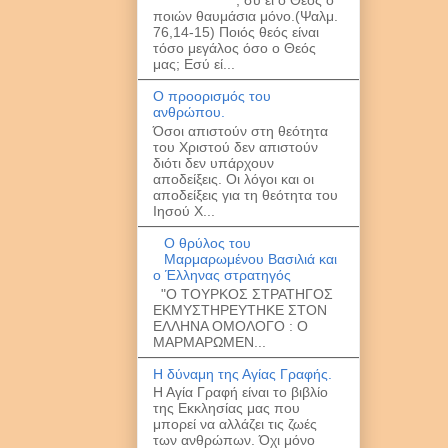
ποιών θαυμάσια μόνο.(Ψαλμ.
76,14-15) Ποιός θεός είναι
τόσο μεγάλος όσο ο Θεός
μας; Εσύ εί...
Ο προορισμός του
ανθρώπου.
Όσοι απιστούν στη θεότητα
του Χριστού δεν απιστούν
διότι δεν υπάρχουν
αποδείξεις. Οι λόγοι και οι
αποδείξεις για τη θεότητα του
Ιησού Χ...
O θρύλος του
Μαρμαρωμένου Βασιλιά και
ο Έλληνας στρατηγός
"Ο ΤΟΥΡΚΟΣ ΣΤΡΑΤΗΓΟΣ
ΕΚΜΥΣΤΗΡΕΥΤΗΚΕ ΣΤΟΝ
ΕΛΛΗΝΑ ΟΜΟΛΟΓΟ : O
MAΡΜΑΡΩΜΕΝ...
Η δύναμη της Αγίας Γραφής.
Η Αγία Γραφή είναι το βιβλίο
της Εκκλησίας μας που
μπορεί να αλλάζει τις ζωές
των ανθρώπων. Όχι μόνο