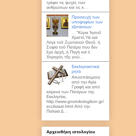
τρέφει τις ψυχές των
ανθρώπων και τις κ...
Προσευχή των
υποψηφίων των
εξετάσεων
... "Kύριε Ἰησοῦ
Χριστέ,Υἱὲ καὶ
Λόγε τοῦ Ζωντανοὺ Θεοῦ, ἡ
Σοφία τοῦ Πατέρα που δεν
ἔχει ἀρχή, ἡ Πηγὴ καὶ ὁ
Χορηγὸς τῆς γνώ...
Εκκλησιαστικά
ρητά
Αποσπάσματα
από την Αγία
Γραφή και από
κείμενα των Πατέρων της
Εκκλησίας
http://www.gnomikologikon.gr/
ecclisiast.html Από την
Παλαιά Δ...
Αρχειοθήκη ιστολογίου