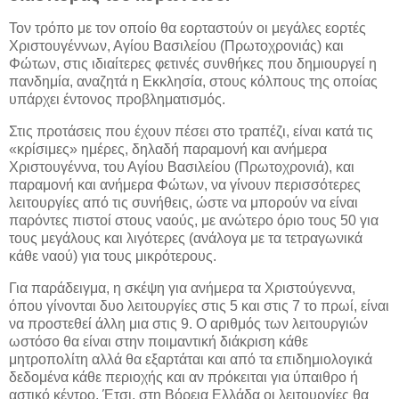
Τον τρόπο με τον οποίο θα εορταστούν οι μεγάλες εορτές
Χριστουγέννων, Αγίου Βασιλείου (Πρωτοχρονιάς) και
Φώτων, στις ιδιαίτερες φετινές συνθήκες που δημιουργεί η
πανδημία, αναζητά η Εκκλησία, στους κόλπους της οποίας
υπάρχει έντονος προβληματισμός.
Στις προτάσεις που έχουν πέσει στο τραπέζι, είναι κατά τις
«κρίσιμες» ημέρες, δηλαδή παραμονή και ανήμερα
Χριστουγέννα, του Αγίου Βασιλείου (Πρωτοχρονιά), και
παραμονή και ανήμερα Φώτων, να γίνουν περισσότερες
λειτουργίες από τις συνήθεις, ώστε να μπορούν να είναι
παρόντες πιστοί στους ναούς, με ανώτερο όριο τους 50 για
τους μεγάλους και λιγότερες (ανάλογα με τα τετραγωνικά
κάθε ναού) για τους μικρότερους.
Για παράδειγμα, η σκέψη για ανήμερα τα Χριστούγεννα,
όπου γίνονται δυο λειτουργίες στις 5 και στις 7 το πρωί, είναι
να προστεθεί άλλη μια στις 9. Ο αριθμός των λειτουργιών
ωστόσο θα είναι στην ποιμαντική διάκριση κάθε
μητροπολίτη αλλά θα εξαρτάται και από τα επιδημιολογικά
δεδομένα κάθε περιοχής και αν πρόκειται για ύπαιθρο ή
αστικό κέντρο. Έτσι, στη Βόρεια Ελλάδα οι λειτουργίες θα