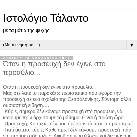
Ιστολόγιο Τάλαντο
με τα μάτια της ψυχής
▼
Δευτέρα 28 Νοεμβρίου 2011
Όταν η προσευχή δεν έγινε στο
προαύλιο...
Όταν η προσευχή δεν έγινε στο προαύλιο...
Μας στείλατε το παρακάτω περιστατικό που αφορά την
προσευχή σε ένα σχολείο της Θεσσαλονίκης. Σύντομη αλλά
ουσιαστική είδηση….
-Κύριε, σήμερα δὲν κάναμε προσευχὴ στὸ προαύλιο, νὰ
κάνουμε πρὶν ἀρχίσουμε τὸ μάθημα. Εἶναι ἡ πρώτη ὥρα.
-Προσευχή; Κοιτάξτε, δὲν μοῦ ἀρέσουν τὰ ἀστεία πρωὶ-πρωί.
-Γιατί ἀστεῖο, κύριε; Κάθε πρωὶ δὲν κάνουμε προσευχὴ πρὶν
νὰ μποῦμε στὸς τάξεις; Ἀφοῦ σήμερα ἔβρεχε καὶ δὲν κάναμε