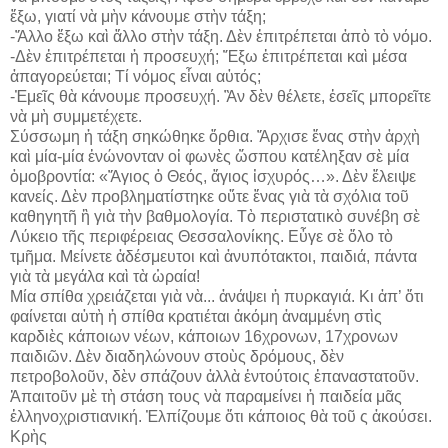
ἔξω, γιατί νὰ μὴν κάνουμε στὴν τάξη;
-Ἄλλο ἔξω καὶ ἄλλο στὴν τάξη. Δὲν ἐπιτρέπεται ἀπὸ τὸ νόμο.
-Δὲν ἐπιτρέπεται ἡ προσευχή; Ἔξω ἐπιτρέπεται καὶ μέσα
ἀπαγορεύεται; Τί νόμος εἶναι αὐτός;
-Ἐμεῖς θὰ κάνουμε προσευχή. Ἂν δὲν θέλετε, ἐσεῖς μπορεῖτε
νὰ μὴ συμμετέχετε.
Σύσσωμη ἡ τάξη σηκώθηκε ὄρθια. Ἄρχισε ἕνας στὴν ἀρχὴ
καὶ μία-μία ἑνώνονταν οἱ φωνὲς ὥσπου κατέληξαν σὲ μία
ὁμοβροντία: «Ἅγιος ὁ Θεός, ἅγιος ἰσχυρός…». Δὲν ἔλειψε
κανείς. Δὲν προβληματίστηκε οὔτε ἕνας γιὰ τὰ σχόλια τοῦ
καθηγητῆ ἢ γιὰ τὴν βαθμολογία. Τὸ περιστατικὸ συνέβη σὲ
Λύκειο τῆς περιφέρειας Θεσσαλονίκης. Εὖγε σὲ ὅλο τὸ
τμῆμα. Μείνετε ἀδέσμευτοι καὶ ἀνυπότακτοι, παιδιά, πάντα
γιὰ τὰ μεγάλα καὶ τὰ ὡραία!
Μία σπίθα χρειάζεται γιὰ νὰ... ἀνάψει ἡ πυρκαγιά. Κι ἀπ’ ὅτι
φαίνεται αὐτὴ ἡ σπίθα κρατιέται ἀκόμη ἀναμμένη στὶς
καρδιὲς κάποιων νέων, κάποιων 16χρονων, 17χρονων
παιδιῶν. Δὲν διαδηλώνουν στοὺς δρόμους, δὲν
πετροβολοῦν, δὲν σπάζουν ἀλλὰ ἐντούτοις ἐπαναστατοῦν.
Ἀπαιτοῦν μὲ τὴ στάση τους νὰ παραμείνει ἡ παιδεία μᾶς
ἑλληνοχριστιανική. Ἐλπίζουμε ὅτι κάποιος θὰ τοῦ ς ἀκούσει.
Κρὴς