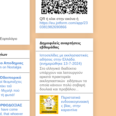
QR ή κλικ στην εικόνα ή
https://eu.jotform.com/app/23
0381982690866
Εορτολόγιο
Δημοφιλείς αναρτήσεις
εβδομάδας
γίων
Ιστοσελίδες με εκκλησιαστικές
ειδήσεις στην Ελλάδα.
ιο Αποδημιας
(ενημερώθηκε 13-7-2024)
n on Nostalgia
Στο ελληνικό διαδύκτιο
υπάρχουν και λειτουργούν
αρκετά πρακτορεία
 Ὁδοιπορικό
εκκλησιαστικών ειδήσεων τα
οἱ θεομπαῖχτες
οποία κάνουν πολύ σοβαρή
σάκι τοῦ
δουλειά και προβάλου...
 Μιχαὴλ ποὺ
 τὴ φωτιά!
Περιστατικά
ενδοοικογενειακή
ΟΡΘΟΔΟΞΙΑΣ
ς βίας, στην
t, have come
καραντίνα
ld, that whoever