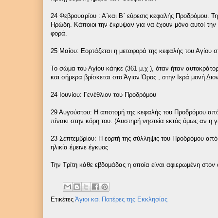
24 Φεβρουαρίου : Α΄και Β΄ εύρεσις κεφαλής Προδρόμου. Τ
Ηρώδη. Κάποιοι την έκρυψαν για να έχουν μόνο αυτοί την 
φορά.
25 Μαΐου: Εορτάζεται η μεταφορά της κεφαλής του Αγίου 
Το σώμα του Αγίου κάηκε (361 μ.χ ), όταν ήταν αυτοκράτο
και σήμερα βρίσκεται στο Άγιον Όρος , στην Ιερά μονή Διο
24 Ιουνίου: Γενέθλιον του Προδρόμου
29 Αυγούστου: Η αποτομή της κεφαλής του Προδρόμου από
πίνακι στην κόρη του. (Αυστηρή νηστεία εκτός όμως αν η γ
23 Σεπτεμβρίου: Η εορτή της σύλληψις του Προδρόμου από
ηλικία έμεινε έγκυος
Την Τρίτη κάθε εβδομάδας η οποία είναι αφιερωμένη στον ά
Ετικέτες
Άγιοι και Πατέρες της Εκκλησίας