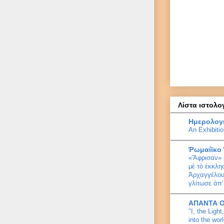
Λίστα ιστολο
Ημερολογ
An Exhibitio
Ῥωμαίϊκο
«Ἄφρισαν» 
μὲ τὸ ἐκκλη
Ἀρχαγγέλου
γλίτωσε ἀπ’
ΑΠΑΝΤΑ 
"I, the Ligh
into the wor