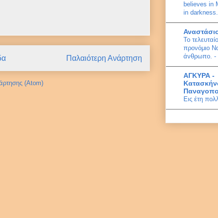
believes in
in darkness.
Αναστάσι
Το τελευταί
προνόμιο Να
άνθρωπο. - 
δα
Παλαιότερη Ανάρτηση
ΑΓΚΥΡΑ -
άρτησης (Atom)
Κατασκήν
Παναγοπο
Εις έτη πολ