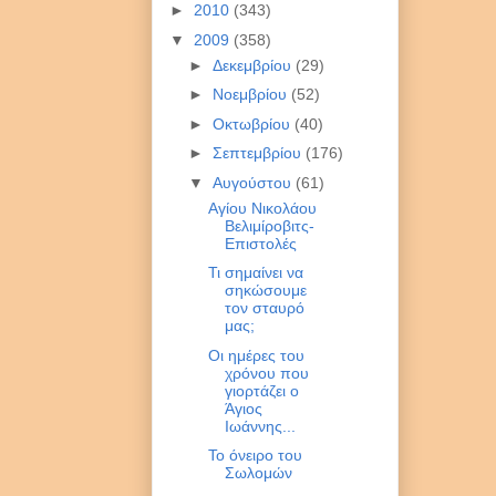
►
2010
(343)
▼
2009
(358)
►
Δεκεμβρίου
(29)
►
Νοεμβρίου
(52)
►
Οκτωβρίου
(40)
►
Σεπτεμβρίου
(176)
▼
Αυγούστου
(61)
Αγίου Νικολάου
Βελιμίροβιτς-
Επιστολές
Τι σημαίνει να
σηκώσουμε
τον σταυρό
μας;
Οι ημέρες του
χρόνου που
γιορτάζει ο
Άγιος
Ιωάννης...
Το όνειρο του
Σωλομών