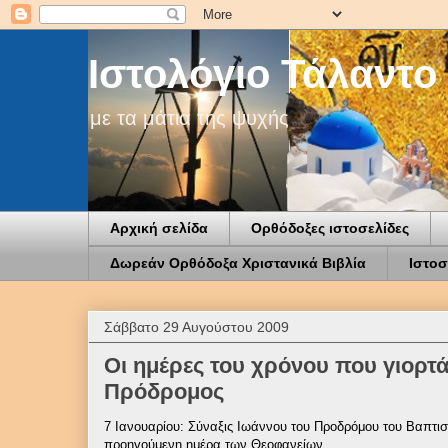
Ιστολόγιο Τάλαντο
με τα μάτια της ψυχής
Αρχική σελίδα
Ορθόδοξες ιστοσελίδες
Δωρεάν Ορθόδοξα Χριστανικά Βιβλία
Ιστοσ
Σάββατο 29 Αυγούστου 2009
Οι ημέρες του χρόνου που γιορτά
Πρόδρομος
7 Ιανουαρίου: Σύναξις Ιωάννου του Προδρόμου του Βαπτιστ
προηγούμενη ημέρα των Θεοφανείων