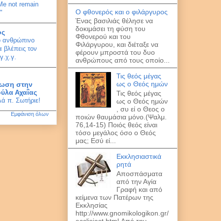
 Me not remain
Ο φθονερός και ο φιλάργυρος
"
Ένας βασιλιάς θέλησε να
δοκιμάσει τη φύση του
ος
Φθονερού και του
ο ανθρώπινο
Φιλάργυρου, και διέταξε να
 βλέπεις τον
φέρουν μπροστά του δυο
γ.χ.γ.
ανθρώπους από τους οποίο...
Τις θεός μέγας
ως ο Θεός ημών
ωση στην
ύλα Αχαΐας
Τις θεός μέγας
λά π. Σωτήριε!
ως ο Θεός ημών
, συ εί ο Θεος ο
Εμφάνιση όλων
ποιών θαυμάσια μόνο.(Ψαλμ.
76,14-15) Ποιός θεός είναι
τόσο μεγάλος όσο ο Θεός
μας; Εσύ εί...
Εκκλησιαστικά
ρητά
Αποσπάσματα
από την Αγία
Γραφή και από
κείμενα των Πατέρων της
Εκκλησίας
http://www.gnomikologikon.gr/
ecclisiast.html Από την